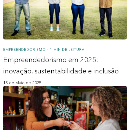
Nossos Redatores
Novidades
Para você
Crédito Consignado Privado
EMPREENDEDORISMO
1 MIN DE LEITURA
•
Empreendedorismo em 2025:
Saque Aniversário FGTS
inovação, sustentabilidade e inclusão
Para a sua empresa
15 de Maio de 2025
Bank As A Service
Crédito Pessoa Jurídica
A Zipdin