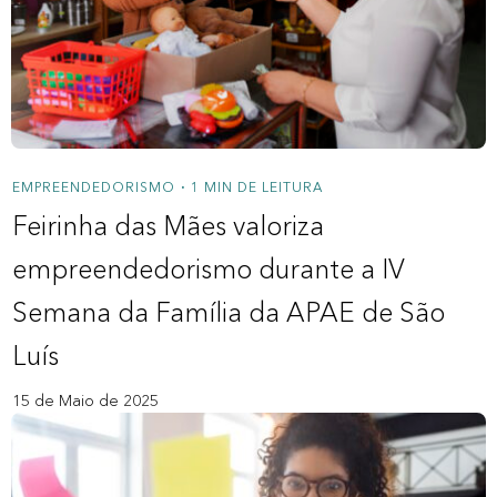
Sobre a Zipdin
Política de privacidade
Contato
Nossos Redatores
EMPREENDEDORISMO
1 MIN DE LEITURA
•
Feirinha das Mães valoriza
empreendedorismo durante a IV
Semana da Família da APAE de São
Luís
15 de Maio de 2025