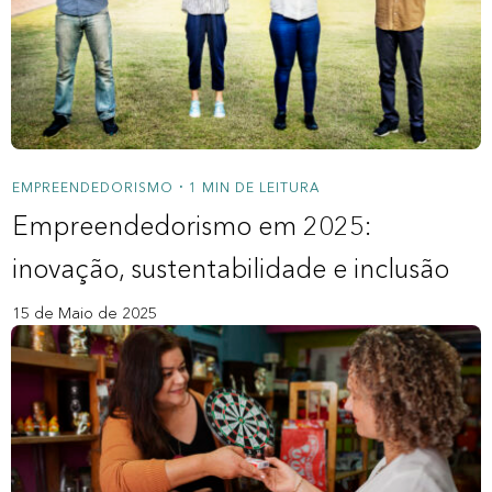
Nossos Redatores
Novidades
Para você
Crédito Consignado Privado
EMPREENDEDORISMO
1 MIN DE LEITURA
•
Empreendedorismo em 2025:
Saque Aniversário FGTS
inovação, sustentabilidade e inclusão
Para a sua empresa
15 de Maio de 2025
Bank As A Service
Crédito Pessoa Jurídica
A Zipdin