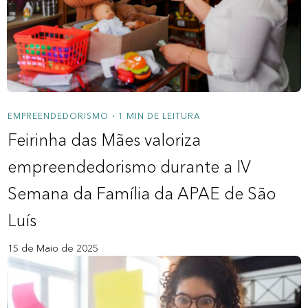
Sobre a Zipdin
Política de privacidade
Contato
Nossos Redatores
EMPREENDEDORISMO
1 MIN DE LEITURA
•
Feirinha das Mães valoriza
empreendedorismo durante a IV
Semana da Família da APAE de São
Luís
15 de Maio de 2025