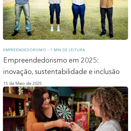
Nossos Redatores
Novidades
Para você
Crédito Consignado Privado
EMPREENDEDORISMO
1 MIN DE LEITURA
•
Empreendedorismo em 2025:
Saque Aniversário FGTS
inovação, sustentabilidade e inclusão
Para a sua empresa
15 de Maio de 2025
Bank As A Service
Crédito Pessoa Jurídica
A Zipdin