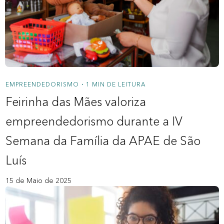
Sobre a Zipdin
Política de privacidade
Contato
Nossos Redatores
EMPREENDEDORISMO
1 MIN DE LEITURA
•
Feirinha das Mães valoriza
empreendedorismo durante a IV
Semana da Família da APAE de São
Luís
15 de Maio de 2025