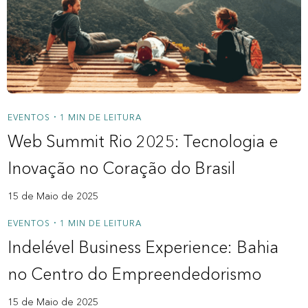
Nossos Redatores
Novidades
Para você
Crédito Consignado Privado
EVENTOS
1 MIN DE LEITURA
•
Web Summit Rio 2025: Tecnologia e
Saque Aniversário FGTS
Inovação no Coração do Brasil
Para a sua empresa
15 de Maio de 2025
Bank As A Service
EVENTOS
1 MIN DE LEITURA
•
Crédito Pessoa Jurídica
Indelével Business Experience: Bahia
no Centro do Empreendedorismo
A Zipdin
15 de Maio de 2025