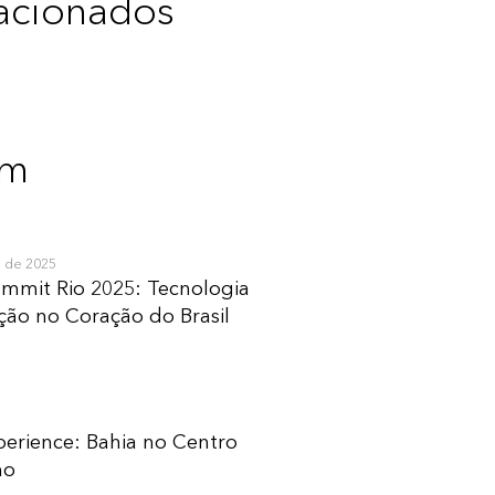
bre a Zipdin
lacionados
lítica de privacidade
ntato
ssos Redatores
ém
 de 2025
mmit Rio 2025: Tecnologia
ção no Coração do Brasil
perience: Bahia no Centro
mo