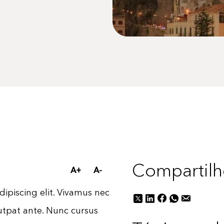
Compartilh
A+
A-
5
ipiscing elit. Vivamus nec
Novidades
A Z
utpat ante. Nunc cursus