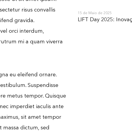
ectetur risus convallis
15 de Maio de 2025
LIFT Day 2025: Inova
ifend gravida.
vel orci interdum,
 rutrum mi a quam viverra
gna eu eleifend ornare.
estibulum. Suspendisse
ere metus tempor. Quisque
ec imperdiet iaculis ante
aximus, sit amet tempor
et massa dictum, sed