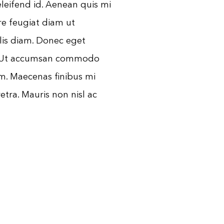
eleifend id. Aenean quis mi
re feugiat diam ut
llis diam. Donec eget
sa. Ut accumsan commodo
m. Maecenas finibus mi
tra. Mauris non nisl ac