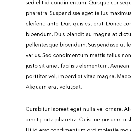
Educação financeira
sed elit id condimentum. Quisque consequa
Empreendedorismo
pharetra. Suspendisse eget tellus maximus,
eleifend ante. Duis quis est erat. Donec 
Eventos
bibendum. Duis blandit eu magna at dic
Investimentos
pellentesque bibendum. Suspendisse ut l
Notícias
varius. Sed condimentum mattis tellus non
Segurança Digital
justo sit amet facilisis elementum. Aenean 
porttitor vel, imperdiet vitae magna. Maec
Nossos Redatores
Aliquam erat volutpat.
Curabitur laoreet eget nulla vel ornare. A
amet porta pharetra. Quisque posuere nisl
Ut id erat condimentum orci molestie mole