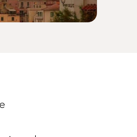
e
ipdin