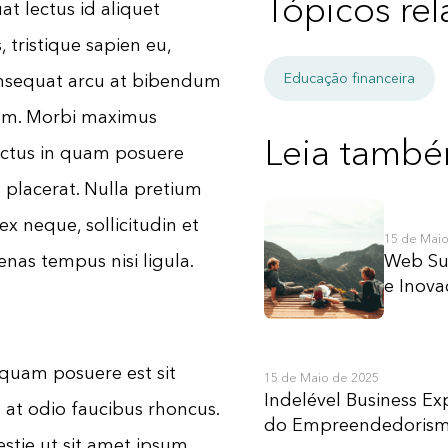
Para você
So
Tópicos re
t lectus id aliquet
Crédito Consignado
Po
 tristique sapien eu,
Educação financeira
consequat arcu at bibendum
Privado
Co
tum. Morbi maximus
Saque Aniversário FGTS
No
Leia tamb
ectus in quam posuere
Para a sua empresa
 placerat. Nulla pretium
Bank As A Service
ex neque, sollicitudin et
15 de Maio
Web Su
enas tempus nisi ligula.
Crédito Pessoa Jurídica
e Inova
liquam posuere est sit
15 de Maio de 2025
Indelével Business Ex
 at odio faucibus rhoncus.
do Empreendedoris
stie ut sit amet ipsum.