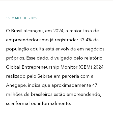
Sobre a Zipdin
15 MAIO DE 2025
Política de privacidade
O Brasil alcançou, em 2024, a maior taxa de
Contato
empreendedorismo já registrada: 33,4% da
Nossos Redatores
população adulta está envolvida em negócios
próprios. Esse dado, divulgado pelo relatório
Global Entrepreneurship Monitor (GEM) 2024,
realizado pelo Sebrae em parceria com a
Anegepe, indica que aproximadamente 47
milhões de brasileiros estão empreendendo,
seja formal ou informalmente.