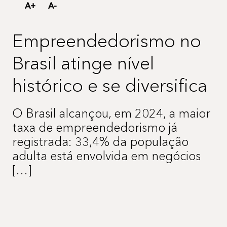
Nossos Redatores
A+
A-
Empreendedorismo no
Novidades
Brasil atinge nível
Para você
histórico e se diversifica
Crédito Consignado Privado
Saque Aniversário FGTS
O Brasil alcançou, em 2024, a maior
taxa de empreendedorismo já
Para a sua empresa
registrada: 33,4% da população
adulta está envolvida em negócios
Bank As A Service
[…]
Crédito Pessoa Jurídica
A Zipdin